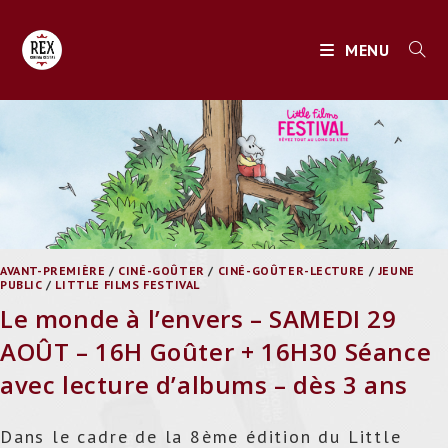
Skip
to
MENU
content
AVANT-PREMIÈRE
/
CINÉ-GOÛTER
/
CINÉ-GOÛTER-LECTURE
/
JEUNE
PUBLIC
/
LITTLE FILMS FESTIVAL
Le monde à l’envers – SAMEDI 29
AOÛT – 16H Goûter + 16H30 Séance
avec lecture d’albums – dès 3 ans
Dans le cadre de la 8ème édition du Little