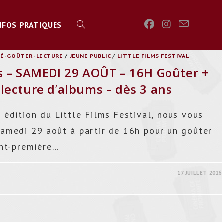
NFOS PRATIQUES
TOGGLE
NÉ-GOÛTER-LECTURE
/
JEUNE PUBLIC
/
LITTLE FILMS FESTIVAL
s – SAMEDI 29 AOÛT – 16H Goûter +
WEBSITE
lecture d’albums – dès 3 ans
 édition du Little Films Festival, nous vous
SEARCH
amedi 29 août à partir de 16h pour un goûter
ant-première…
17 JUILLET 2026